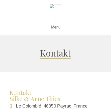
Menu
Kontakt
Kontakt
Silke & Arne Thies
Le Colombié, 46350 Payrac, France