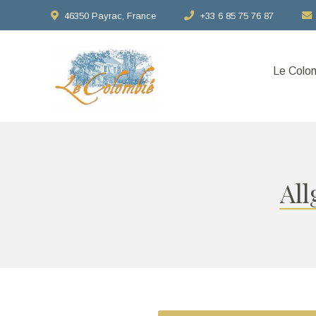
46350 Payrac, France
+33 6 85 75 76 87
Le Colo
Al