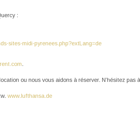
Quercy :
ands-sites-midi-pyrenees.php?extLang=de
rent.com
.
 location ou nous vous aidons à réserver. N’hésitez pas
zw.
www.lufthansa.de