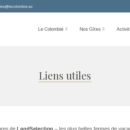
hies@lecolombie.eu
Le Colombié
Nos Gîtes
Activi
Liens utiles
res de
LandSelection
– les plus belles fermes de vac