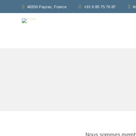
46350 Payrac, France
+33 6 85 75 76 87
t
Nous sommes memb